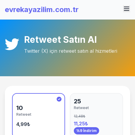
evrekayazilim.com.tr
Retweet Satın Al
Twitter (X) için retweet satın al hizmetleri
25
10
Retweet
Retweet
12,48₺
11,25₺
4,99₺
%9 İndirim