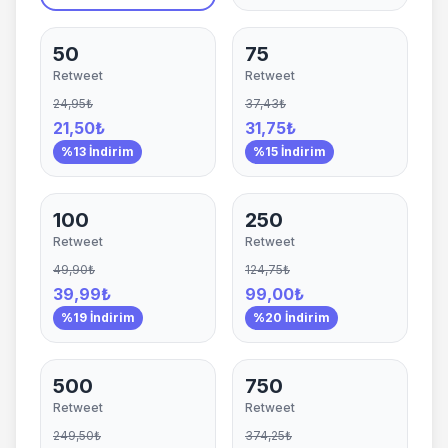
50
75
Retweet
Retweet
24,95₺
37,43₺
21,50₺
31,75₺
%13 İndirim
%15 İndirim
100
250
Retweet
Retweet
49,90₺
124,75₺
39,99₺
99,00₺
%19 İndirim
%20 İndirim
500
750
Retweet
Retweet
249,50₺
374,25₺