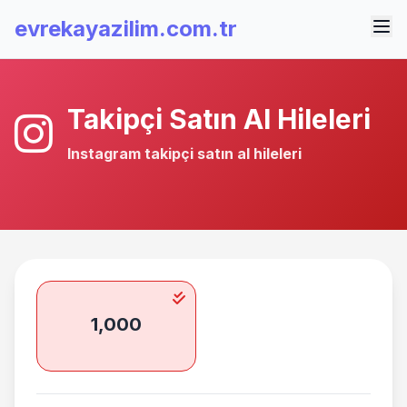
evrekayazilim.com.tr
Takipçi Satın Al Hileleri
Instagram takipçi satın al
hileleri
1,000