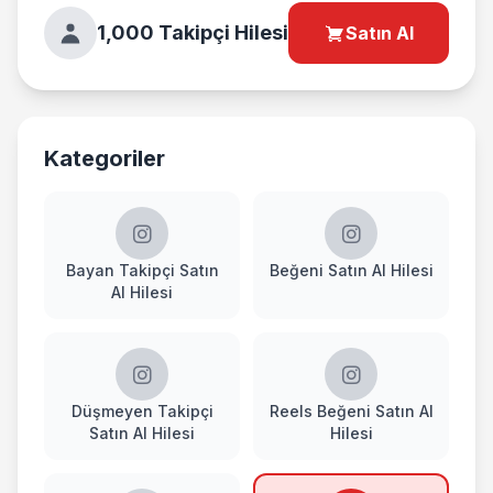
1,000 Takipçi Hilesi
Satın Al
Kategoriler
Bayan Takipçi Satın
Beğeni Satın Al Hilesi
Al Hilesi
Düşmeyen Takipçi
Reels Beğeni Satın Al
Satın Al Hilesi
Hilesi